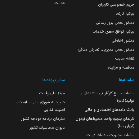
عدالت
حریم خصوصی کاربران
بیانیه تارنما
دستورالعمل بروز رسانی
بیانیه توافق سطح خدمات
منشور اخلاقی
دستورالعمل مدیریت تعارض منافع
نقشه سایت
مناقصه و مزایده
سامانه‌ها
سایر پیوندها
سامانه جامع کارآفرینی ، اشتغال و
مرکز ملی رقابت
تولید(کات)
دبیرخانه شورای عالی سلامت و
بانک داده‌های اقتصادی و مالی
امنیت غذایی
تارنمای پنجره واحد محیط‌های آزمون
سازمان برنامه بودجه کشور
(ایران تما)
دیوان محاسبات کشور
سامانه مدیریت خدمات دولت