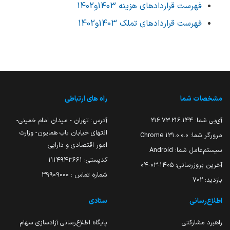
فهرست قراردادهای هزینه 1403و1402
فهرست قراردادهای تملک 1403و1402
مشخصات شما
راه های ارتباطی
آی‌پی شما:
216.73.216.144
آدرس: تهران - میدان امام خمینی-
انتهای خیابان باب همایون- وزارت
مرورگر شما:
131.0.0.0 Chrome
امور اقتصادی و دارایی
سیستم‌عامل شما:
Android
کدپستی: ۱۱۱۴۹۴۳۶۶۱
آخرین بروزرسانی:
۱۴۰۵-۰۳-۰۴
شماره تماس : 39909000
بازدید:
702
اطلاع‌رسانی
ستادی
راهبرد مشارکتی
پایگاه اطلاع‌رسانی آزادسازی سهام