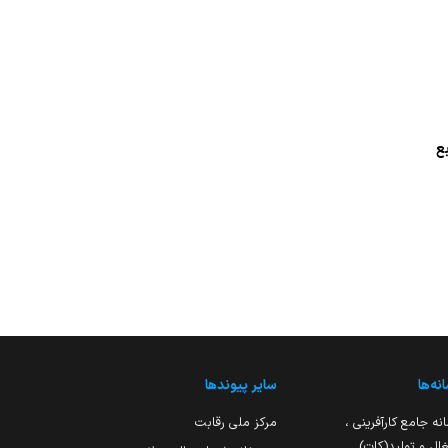
نه‌ها
سایر پیوندها
نه جامع کارآفرینی ،
مرکز ملی رقابت
ال و تولید(کات)