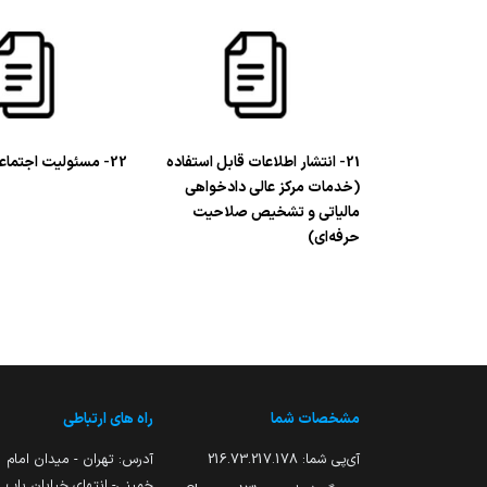
21- انتشار اطلاعات قابل استفاده
22- مسئولیت اجتماعی
(خدمات مرکز عالی دادخواهی
مالیاتی و تشخیص صلاحیت
حرفه‌ای)
مشخصات شما
راه های ارتباطی
آی‌پی شما:
216.73.217.178
آدرس: تهران - میدان امام
خمینی- انتهای خیابان باب