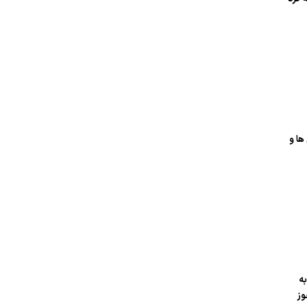
ها و
به
وز