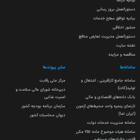
بیانیه تارنما
دستورالعمل بروز رسانی
بیانیه توافق سطح خدمات
منشور اخلاقی
دستورالعمل مدیریت تعارض منافع
نقشه سایت
مناقصه و مزایده
سامانه‌ها
سایر پیوندها
سامانه جامع کارآفرینی ، اشتغال و
مرکز ملی رقابت
تولید(کات)
دبیرخانه شورای عالی سلامت و
بانک داده‌های اقتصادی و مالی
امنیت غذایی
تارنمای پنجره واحد محیط‌های آزمون
سازمان برنامه بودجه کشور
(ایران تما)
دیوان محاسبات کشور
سامانه مدیریت خدمات دولت
سامانه هیات موضوع ماده 251 مکرر
قانون مالیات‌های مستقیم