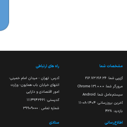
مشخصات شما
راه های ارتباطی
آی‌پی شما:
216.73.216.36
آدرس: تهران - میدان امام خمینی-
انتهای خیابان باب همایون- وزارت
مرورگر شما:
131.0.0.0 Chrome
امور اقتصادی و دارایی
سیستم‌عامل شما:
Android
کدپستی: ۱۱۱۴۹۴۳۶۶۱
آخرین بروزرسانی:
۱۴۰۴-۰۸-۱۱
شماره تماس : 39909000
بازدید:
438
اطلاع‌رسانی
ستادی