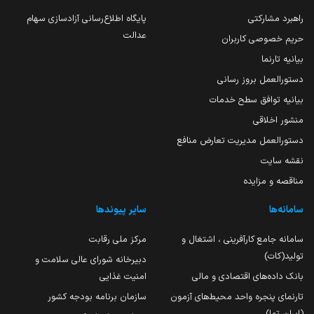
راهبرد مشارکتی
پایگاه اطلاع‌رسانی آزادسازی سهام
عدالت
حریم خصوصی کاربران
بیانیه تارنما
دستورالعمل بروز رسانی
بیانیه توافق سطح خدمات
منشور اخلاقی
دستورالعمل مدیریت تعارض منافع
نقشه سایت
مناقصه و مزایده
سامانه‌ها
سایر پیوندها
سامانه جامع کارآفرینی ، اشتغال و
مرکز ملی رقابت
تولید(کات)
دبیرخانه شورای عالی سلامت و
بانک داده‌های اقتصادی و مالی
امنیت غذایی
تارنمای پنجره واحد محیط‌های آزمون
سازمان برنامه بودجه کشور
(ایران تما)