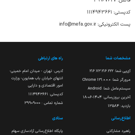
فاکس: 39967627
کدپستی: 1114943661
پست الکترونیکی: info@mefa.gov.ir
مشخصات شما
راه های ارتباطی
آی‌پی شما:
216.73.216.222
آدرس: تهران - میدان امام خمینی-
انتهای خیابان باب همایون- وزارت
مرورگر شما:
131.0.0.0 Chrome
امور اقتصادی و دارایی
سیستم‌عامل شما:
Android
کدپستی: ۱۱۱۴۹۴۳۶۶۱
آخرین بروزرسانی:
۱۴۰۴-۰۶-۱۸
شماره تماس : 39909000
بازدید:
13584
اطلاع‌رسانی
ستادی
راهبرد مشارکتی
پایگاه اطلاع‌رسانی آزادسازی سهام