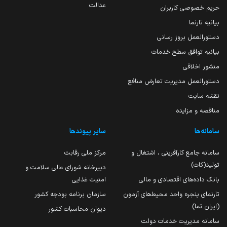
عدالت
حریم خصوصی کاربران
بیانیه تارنما
دستورالعمل بروز رسانی
بیانیه توافق سطح خدمات
منشور اخلاقی
دستورالعمل مدیریت تعارض منافع
نقشه سایت
مناقصه و مزایده
سامانه‌ها
سایر پیوندها
سامانه جامع کارآفرینی ، اشتغال و
مرکز ملی رقابت
تولید(کات)
دبیرخانه شورای عالی سلامت و
بانک داده‌های اقتصادی و مالی
امنیت غذایی
تارنمای پنجره واحد محیط‌های آزمون
سازمان برنامه بودجه کشور
(ایران تما)
دیوان محاسبات کشور
سامانه مدیریت خدمات دولت