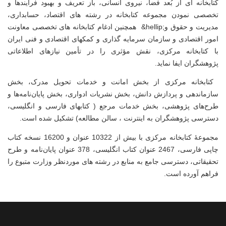
کتابخانه ای از بُعد فضا، نیروی انسانی، باز
تعریف و بهبود فرآیندها و
تخصصی نمودن مجموعه کتابخانه در رشته های اقتصاد، حسابداری،
مدیریت و حقوق و
&hellip;
همچنین ادغام کتابخانه های تخصصی معاونت
امور اقتصادی و سازمان سرمایه گذاری و کمکهای اقتصادی و فنی ایران
با کتابخانه مرکزی، نقش مؤثری را در تأمین نیازهای اطلاعاتی
پژوهشگران ایفا نماید.
کتابخانه مرکزی از بخش امانت و خدمات تحویل مدرک، بخش
سازماندهی و پردازش دانش، بخش نشریات ادواری، بخش پایان‌نامه‌ها و
طرح‌های پژوهشی، بخش خدمات مرجع ( کتابهای فارسی و انگلیسی،
دسترسی پژوهشگران به اینترنت ، سالن مطالعه) تشکیل شده است.
مجموعۀ کتابخانه مرکزی با بیش از 10322
عنوان و 16200 نسخه کتاب
چاپی فارسی، 2467 عنوان کتاب انگلیسی، 378 عنوان پایان‌نامه و طرح
تحقیقاتی
،
دسترسی جامع به منابع در رشته های موردنظر وزارت متبوع را
فراهم آورده است.