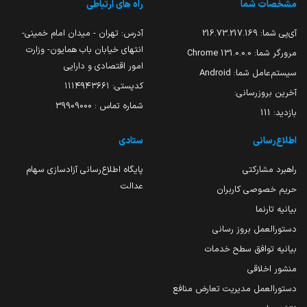
مشخصات شما
راه های ارتباطی
آی‌پی شما:
216.73.217.169
آدرس: تهران - میدان امام خمینی-
انتهای خیابان باب همایون- وزارت
مرورگر شما:
131.0.0.0 Chrome
امور اقتصادی و دارایی
سیستم‌عامل شما:
Android
کدپستی: ۱۱۱۴۹۴۳۶۶۱
آخرین بروزرسانی:
شماره تماس : 39909000
بازدید:
111
اطلاع‌رسانی
ستادی
راهبرد مشارکتی
پایگاه اطلاع‌رسانی آزادسازی سهام
عدالت
حریم خصوصی کاربران
بیانیه تارنما
دستورالعمل بروز رسانی
بیانیه توافق سطح خدمات
منشور اخلاقی
دستورالعمل مدیریت تعارض منافع