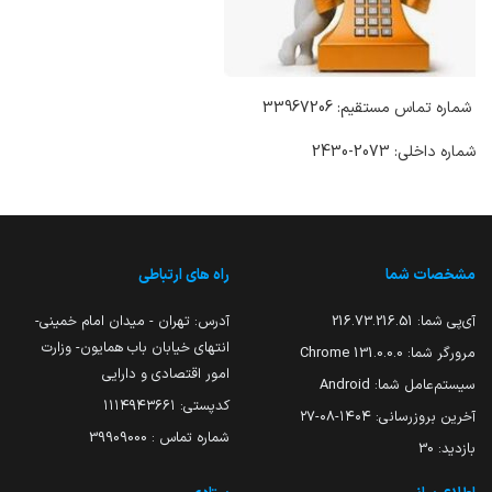
شماره تماس مستقیم: 33967206
شماره داخلی: 2073-2430
مشخصات شما
راه های ارتباطی
آی‌پی شما:
216.73.216.51
آدرس: تهران - میدان امام خمینی-
انتهای خیابان باب همایون- وزارت
مرورگر شما:
131.0.0.0 Chrome
امور اقتصادی و دارایی
سیستم‌عامل شما:
Android
کدپستی: ۱۱۱۴۹۴۳۶۶۱
آخرین بروزرسانی:
۱۴۰۴-۰۸-۲۷
شماره تماس : 39909000
بازدید:
30