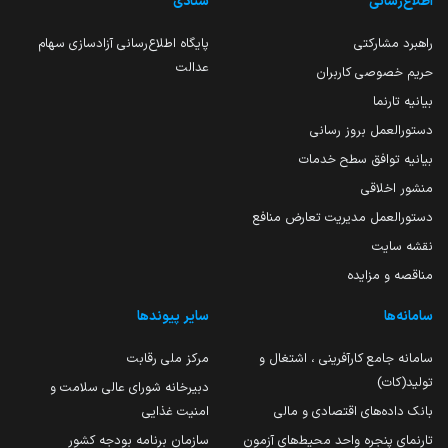
اطلاع‌رسانی
ستادی
راهبرد مشارکتی
پایگاه اطلاع‌رسانی آزادسازی سهام
عدالت
حریم خصوصی کاربران
بیانیه تارنما
دستورالعمل بروز رسانی
بیانیه توافق سطح خدمات
منشور اخلاقی
دستورالعمل مدیریت تعارض منافع
نقشه سایت
مناقصه و مزایده
سامانه‌ها
سایر پیوندها
سامانه جامع کارآفرینی ، اشتغال و
مرکز ملی رقابت
تولید(کات)
دبیرخانه شورای عالی سلامت و
بانک داده‌های اقتصادی و مالی
امنیت غذایی
تارنمای پنجره واحد محیط‌های آزمون
سازمان برنامه بودجه کشور