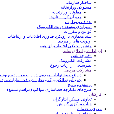
ساختار سازمانی
مسئولان وزارتخانه
معاونان وزارتخانه
مدیران کل استان‌ها
اهداف و وظایف
استراتژی توسعه دولت الکترونیک
قوانین و مقررات
سند معماری با رویکرد فناوری اطلاعات و ارتباطات
اولویت های راهبردی
منشور اخلاقی اقتصاد برای همه
ارتباطات و اطلاع‌رسانی
دفترچه تلفن
مشارکت الکترونیک
نظرسنجی از ارباب رجوع
مشارکت مردمی
دریافت پیشنهادات مردمی در رابطه با ارائه بهبود
جمع آوری الکترونیک و تحلیل دریافت نظرات مرد
پرسش و پاسخ
طرح‌های یکپارچه فضاسازی مواکب (مراسم تشییع)
کارکنان
تعاونی مسکن ایثارگران
هیات مرکزی گزینش
معرفی خدمات
شفافیت و داده‌های باز