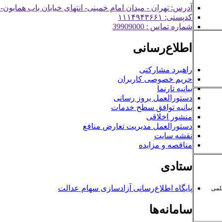
آدرس: تهران - میدان امام خمینی- انتهای خیابان باب همایون-
کدپستی: ۱۱۱۴۹۴۳۶۶۱
شماره تماس : 39909000
اطلاع‌رسانی
راهبرد مشارکتی
حریم خصوصی کاربران
بیانیه تارنما
دستورالعمل بروز رسانی
بیانیه توافق سطح خدمات
منشور اخلاقی
دستورالعمل مدیریت تعارض منافع
نقشه سایت
مناقصه و مزایده
ستادی
پایگاه اطلاع‌رسانی آزادسازی سهام عدالت
لمی
سامانه‌ها