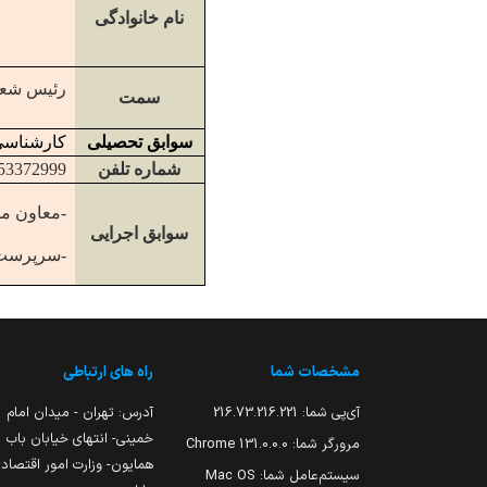
نام خانوادگی
رئیس شعب 
سمت
سوابق تحصیلی
کارشناسی
شماره تلفن
53372999
-معاون مال
سوابق اجرایی
-سرپرست 
مشخصات شما
راه های ارتباطی
آی‌پی شما:
216.73.216.221
آدرس: تهران - میدان امام
خمینی- انتهای خیابان باب
مرورگر شما:
131.0.0.0 Chrome
همایون- وزارت امور اقتصاد
سیستم‌عامل شما:
Mac OS