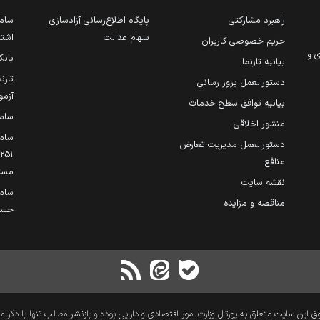
راهبرد مشارکتی
پایگاه اطلاع‌رسانی آزادسازی
ساما
سهام عدالت
اشتغ
حریم خصوصی کاربران
ی و
بانک
بیانیه تارنما
تارن
دستورالعمل بروز رسانی
آزمو
بیانیه توافق سطح خدمات
سام
منشور اخلاقی
ساما
دستورالعمل مدیریت تعارض
منافع
مست
نقشه سایت
سام
مناقصه و مزایده
حساب
 این سایت متعلق به پورتال وزارت امور اقتصادی و دارایی بوده و بازنشر مطالب تنها با ذکر م