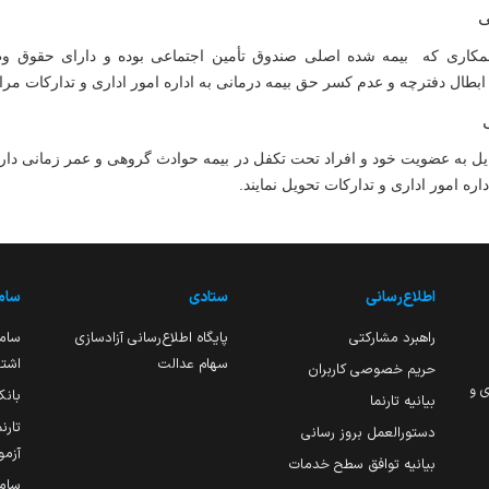
ی
همکاری که بیمه شده اصلی صندوق تأمین اجتماعی بوده و دارای حقوق وظ
ال دفترچه و عدم کسر حق بیمه درمانی به اداره امور اداری و تدارکات مراج
ل به عضویت خود و افراد تحت تکفل در بیمه حوادث گروهی و عمر زمانی دارند
ره امور اداری و تدارکات تحویل نمایند.
اطلاع‌رسانی
ستادی
ساما
راهبرد مشارکتی
پایگاه اطلاع‌رسانی آزادسازی
ساما
سهام عدالت
اشتغ
حریم خصوصی کاربران
ی و
بانک
بیانیه تارنما
تارن
دستورالعمل بروز رسانی
آزمو
بیانیه توافق سطح خدمات
سام