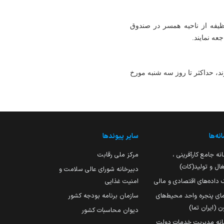
یفه از ناحیه همسر در صندوق
عه نمایند.
، حداکثر تا روز سه شنبه مورخ
نه‌ها
سایر پیوندها
نه جامع کارآفرینی ،
مرکز ملی رقابت
ال و تولید(کات)
دبیرخانه شورای عالی سلامت و
 داده‌های اقتصادی و مالی
امنیت غذایی
مای پنجره واحد محیط‌های
سازمان برنامه بودجه کشور
ن (ایران تما)
دیوان محاسبات کشور
انه مدیریت خدمات دولت