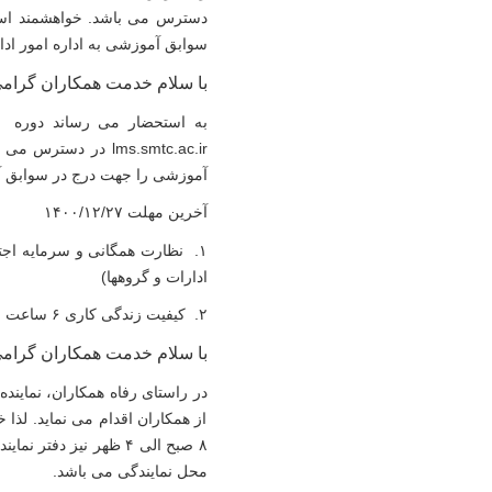
دسترس می باشد. خواهشمند است
سوابق آموزشی به اداره امور ادار
با سلام خدمت همکاران گرام
به استحضار می رساند دوره 
lms.smtc.ac.ir
در دسترس می با
آموزشی را جهت درج در سوابق آمو
آخرین مهلت
۱۴۰۰/۱۲/۲۷
۱.
نظارت همگانی و سرمایه اج
ادارات و گروهها)
۲.
کیفیت زندگی کاری
۶
ساعت وی
با سلام خدمت همکاران گرام
در راستای رفاه همکاران، نماین
از همکاران اقدام می نماید. لذا
۸
صبح الی
۴
ظهر نیز دفتر نماین
محل نمایندگی می باشد.