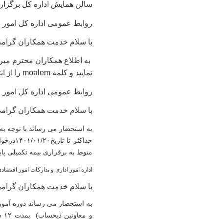
سالن همایش اداره کل برگزار
روابط عمومی اداره کل امور ا
با سلام خدمت همکاران گرام
به اطلاع همکاران محترم میرساند؛ از
نمایید و کلمه moalem را از ابتدای آدرس سایت حذف کنید.
روابط عمومی اداره کل امور ا
با سلام خدمت همکاران گرام
به استحضار می رساند با توجه به 
حداکثر تا تاریخ
۱۴۰۱/۰۱/۲۰
درخوا
منوط به برقراری بیمه تکمیلی پای
اداره امور اداری و تدارکات امور اقتصادی
با سلام خدمت همکاران گرام
به استحضار می رساند دوره آمو
و معاونین ذیحساب) بمدت
۱۲
سا