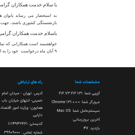
با سلام خدمت همکاران گرام
به استح
ض
ار می رساند بانوان 
بازنشستگی کشوری باشند، جهت ابط
باسلام خدمت همکاران گرامی
خواهشمند است همکارانی که تمای
۹
آبان ماه درخواست خود را به ادا
مشخصات شما
راه های ارتباطی
آی‌پی شما:
216.73.216.131
آدرس: تهران - میدان امام
خمینی- انتهای خیابان باب
مرورگر شما:
131.0.0.0 Chrome
همایون- وزارت امور اقتصاد
سیستم‌عامل شما:
Mac OS
دارایی
آخرین بروزرسانی:
کدپستی: ۱۱۱۴۹۴۳۶۶۱
بازدید:
47
شماره تماس : 39909000