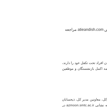
برای ورود به سامانه بیمه ای صرفا به آدرس atieandish.com مراجعه
ن افراد تحت تکفل خود را دارند،
بیمه اکمل بازنشستگان و موظفین
کل، معاونین مدیر کل، ذیحسابان
 نشانی
azmoon.smtc.ac.ir
در