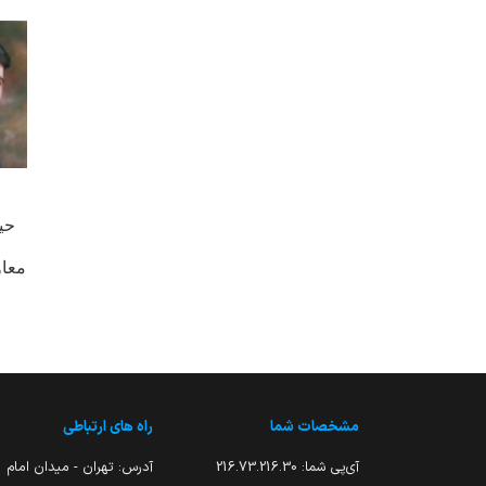
حی
معا
مشخصات شما
راه های ارتباطی
آی‌پی شما:
216.73.216.30
آدرس: تهران - میدان امام