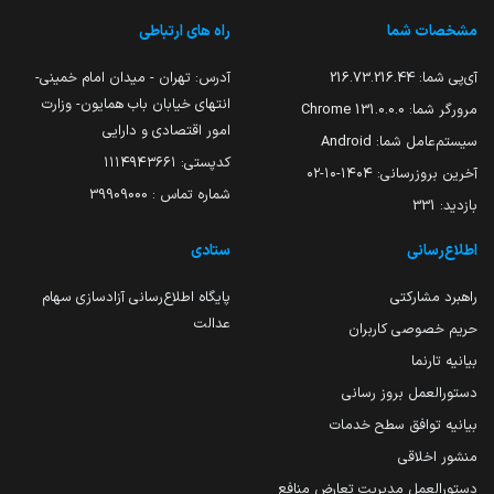
مشخصات شما
راه های ارتباطی
آی‌پی شما:
216.73.216.44
آدرس: تهران - میدان امام خمینی-
انتهای خیابان باب همایون- وزارت
مرورگر شما:
131.0.0.0 Chrome
امور اقتصادی و دارایی
سیستم‌عامل شما:
Android
کدپستی: ۱۱۱۴۹۴۳۶۶۱
آخرین بروزرسانی:
۱۴۰۴-۱۰-۰۲
شماره تماس : 39909000
بازدید:
331
اطلاع‌رسانی
ستادی
راهبرد مشارکتی
پایگاه اطلاع‌رسانی آزادسازی سهام
عدالت
حریم خصوصی کاربران
بیانیه تارنما
دستورالعمل بروز رسانی
بیانیه توافق سطح خدمات
منشور اخلاقی
دستورالعمل مدیریت تعارض منافع