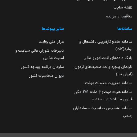
نقشه سایت
مناقصه و مزایده
سامانه‌ها
سایر پیوندها
سامانه جامع کارآفرینی ، اشتغال و
مرکز ملی رقابت
تولید(کات)
دبیرخانه شورای عالی سلامت و
بانک داده‌های اقتصادی و مالی
امنیت غذایی
تارنمای پنجره واحد محیط‌های آزمون
سازمان برنامه بودجه کشور
(ایران تما)
دیوان محاسبات کشور
سامانه مدیریت خدمات دولت
سامانه هیات موضوع ماده 251 مکرر
قانون مالیات‌های مستقیم
سامانه تشخیص صلاحیت حسابداران
رسمی