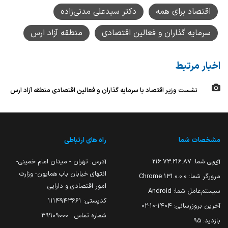
اقتصاد برای همه
دکتر سیدعلی مدنی‌زاده
سرمایه گذاران و فعالین اقتصادی
منطقه آزاد ارس
اخبار مرتبط
نشست وزیر اقتصاد با سرمایه گذاران و فعالین اقتصادی منطقه آزاد ارس
مشخصات شما
راه های ارتباطی
آی‌پی شما:
216.73.216.87
آدرس: تهران - میدان امام خمینی-
انتهای خیابان باب همایون- وزارت
مرورگر شما:
131.0.0.0 Chrome
امور اقتصادی و دارایی
سیستم‌عامل شما:
Android
کدپستی: ۱۱۱۴۹۴۳۶۶۱
آخرین بروزرسانی:
۱۴۰۴-۱۰-۰۲
شماره تماس : 39909000
بازدید:
95