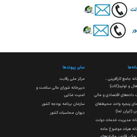
نه‌ها
سایر پیوندها
نه جامع کارآفرینی ،
مرکز ملی رقابت
ال و تولید(کات)
دبیرخانه شورای عالی سلامت و
 داده‌های اقتصادی و مالی
امنیت غذایی
مای پنجره واحد محیط‌های
سازمان برنامه بودجه کشور
ن (ایران تما)
دیوان محاسبات کشور
انه مدیریت خدمات دولت
نه هیات موضوع ماده
251 مکرر قانون مالیات‌های