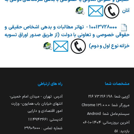
آنان
​​
10013728000 -
تهاتر مطالبات و بدهی اشخاص حقیقی و
حقوقی خصوصی و تعاونی با دولت (از طریق صدور اوراق تسویه
خزانه نوع اول و دوم)
مشخصات شما
راه های ارتباطی
آی‌پی شما:
216.73.216.198
آدرس: تهران - میدان امام خمینی-
انتهای خیابان باب همایون- وزارت
مرورگر شما:
131.0.0.0 Chrome
امور اقتصادی و دارایی
سیستم‌عامل شما:
Android
کدپستی: ۱۱۱۴۹۴۳۶۶۱
آخرین بروزرسانی:
۱۴۰۴-۱۰-۰۶
شماره تماس : 39909000
بازدید:
51