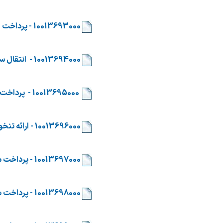
​
10013693000 - پرداخت اعتبارات استانی
​
10013694000 - انتقال سهم دستگاه های اجرایی از درآمد عمومی
​
10013695000 - پرداخت حق الکشف کالا و ارز و استرداد وجوه اشتباه واریزی
​
10013696000 - ارائه تنخواه گردان رد وجوه اضافی دریافتی (وجوه عمومی)
​
10013697000 - پرداخت منابع هدفمندی یارانه ها (مدیریت منابع)
​
10013698000 - پرداخت سهم درآمدی شرکت های دولتی