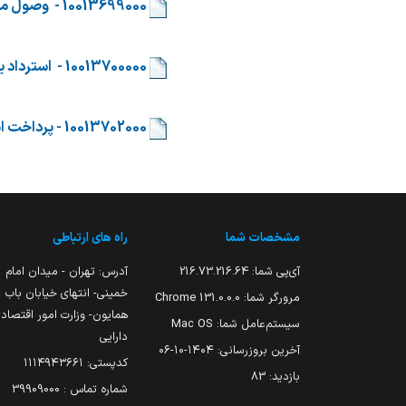
​
10013699000 - وصول مالیات و ارزش افزوده سود سهام شرکت های دولتی
​
10013700000 - استرداد یا جا به جایی وجوه عمومی اشتباه واریزی
​
10013702000 - پرداخت اشتباه واریزی یا جابه جایی وجه سپرده دستگاه های اجرایی
مشخصات شما
راه های ارتباطی
آی‌پی شما:
216.73.216.64
آدرس: تهران - میدان امام
خمینی- انتهای خیابان باب
مرورگر شما:
131.0.0.0 Chrome
همایون- وزارت امور اقتصاد
سیستم‌عامل شما:
Mac OS
دارایی
آخرین بروزرسانی:
۱۴۰۴-۱۰-۰۶
کدپستی: ۱۱۱۴۹۴۳۶۶۱
بازدید:
83
شماره تماس : 39909000