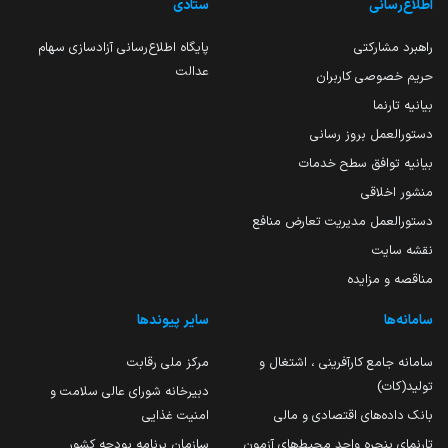
اطلاع‌رسانی
ستادی
راهبرد مشارکتی
پایگاه اطلاع‌رسانی آزادسازی سهام
عدالت
حریم خصوصی کاربران
بیانیه تارنما
دستورالعمل بروز رسانی
بیانیه توافق سطح خدمات
منشور اخلاقی
دستورالعمل مدیریت تعارض منافع
نقشه سایت
مناقصه و مزایده
سامانه‌ها
سایر پیوندها
سامانه جامع کارآفرینی ، اشتغال و
مرکز ملی رقابت
تولید(کات)
دبیرخانه شورای عالی سلامت و
بانک داده‌های اقتصادی و مالی
امنیت غذایی
تارنمای پنجره واحد محیط‌های آزمون
سازمان برنامه بودجه کشور