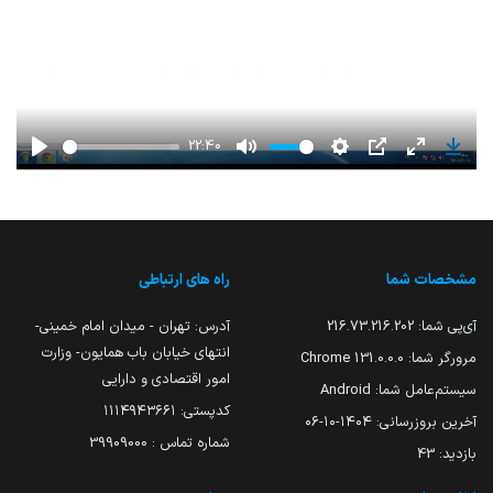
22:40
Play
Mute
Settings
PIP
Enter
Down
fullscreen
مشخصات شما
راه های ارتباطی
آی‌پی شما:
216.73.216.202
آدرس: تهران - میدان امام خمینی-
انتهای خیابان باب همایون- وزارت
مرورگر شما:
131.0.0.0 Chrome
امور اقتصادی و دارایی
سیستم‌عامل شما:
Android
کدپستی: ۱۱۱۴۹۴۳۶۶۱
آخرین بروزرسانی:
۱۴۰۴-۱۰-۰۶
شماره تماس : 39909000
بازدید:
43