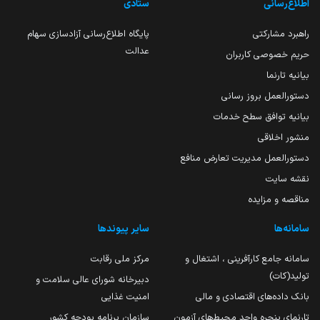
اطلاع‌رسانی
ستادی
راهبرد مشارکتی
پایگاه اطلاع‌رسانی آزادسازی سهام
عدالت
حریم خصوصی کاربران
بیانیه تارنما
دستورالعمل بروز رسانی
بیانیه توافق سطح خدمات
منشور اخلاقی
دستورالعمل مدیریت تعارض منافع
نقشه سایت
مناقصه و مزایده
سامانه‌ها
سایر پیوندها
سامانه جامع کارآفرینی ، اشتغال و
مرکز ملی رقابت
تولید(کات)
دبیرخانه شورای عالی سلامت و
بانک داده‌های اقتصادی و مالی
امنیت غذایی
تارنمای پنجره واحد محیط‌های آزمون
سازمان برنامه بودجه کشور