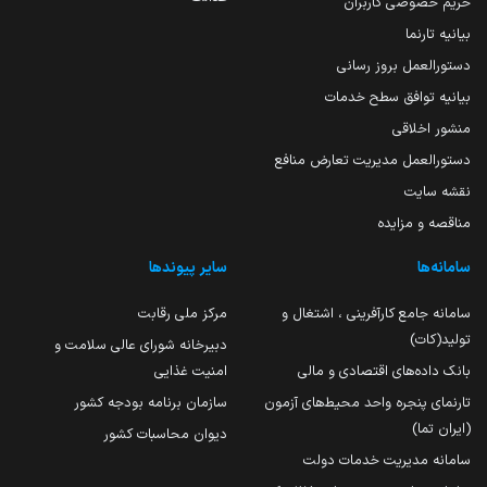
حریم خصوصی کاربران
بیانیه تارنما
دستورالعمل بروز رسانی
بیانیه توافق سطح خدمات
منشور اخلاقی
دستورالعمل مدیریت تعارض منافع
نقشه سایت
مناقصه و مزایده
سامانه‌ها
سایر پیوندها
سامانه جامع کارآفرینی ، اشتغال و
مرکز ملی رقابت
تولید(کات)
دبیرخانه شورای عالی سلامت و
بانک داده‌های اقتصادی و مالی
امنیت غذایی
تارنمای پنجره واحد محیط‌های آزمون
سازمان برنامه بودجه کشور
(ایران تما)
دیوان محاسبات کشور
سامانه مدیریت خدمات دولت