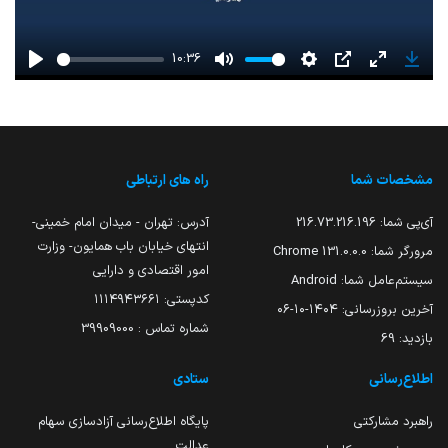
10:36
Play
Mute
Settings
PIP
Enter
Down
fullscreen
مشخصات شما
راه های ارتباطی
آی‌پی شما:
216.73.216.196
آدرس: تهران - میدان امام خمینی-
انتهای خیابان باب همایون- وزارت
مرورگر شما:
131.0.0.0 Chrome
امور اقتصادی و دارایی
سیستم‌عامل شما:
Android
کدپستی: ۱۱۱۴۹۴۳۶۶۱
آخرین بروزرسانی:
۱۴۰۴-۱۰-۰۶
شماره تماس : 39909000
بازدید:
69
اطلاع‌رسانی
ستادی
راهبرد مشارکتی
پایگاه اطلاع‌رسانی آزادسازی سهام
عدالت