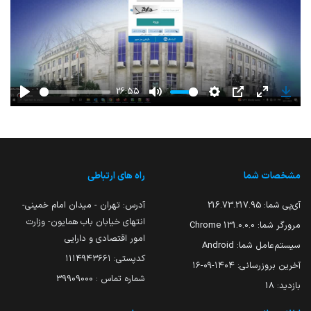
26:55
Play
Mute
Settings
PIP
Enter
Down
fullscreen
مشخصات شما
راه های ارتباطی
آی‌پی شما:
216.73.217.95
آدرس: تهران - میدان امام خمینی-
انتهای خیابان باب همایون- وزارت
مرورگر شما:
131.0.0.0 Chrome
امور اقتصادی و دارایی
سیستم‌عامل شما:
Android
کدپستی: ۱۱۱۴۹۴۳۶۶۱
آخرین بروزرسانی:
۱۴۰۴-۰۹-۱۶
شماره تماس : 39909000
بازدید:
18