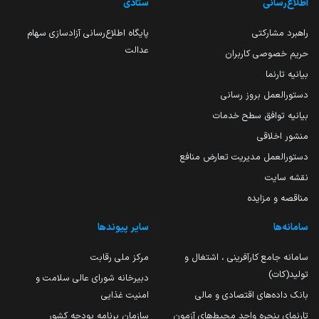
اطلاع‌رسانی
ستادی
راهبرد مشارکتی
پایگاه اطلاع‌رسانی آزادسازی سهام
عدالت
حریم خصوصی کاربران
بیانیه تارنما
دستورالعمل بروز رسانی
بیانیه توافق سطح خدمات
منشور اخلاقی
دستورالعمل مدیریت تعارض منافع
نقشه سایت
مناقصه و مزایده
سامانه‌ها
سایر پیوندها
سامانه جامع کارآفرینی ، اشتغال و
مرکز ملی رقابت
تولید(کات)
دبیرخانه شورای عالی سلامت و
بانک داده‌های اقتصادی و مالی
امنیت غذایی
تارنمای پنجره واحد محیط‌های آزمون
سازمان برنامه بودجه کشور