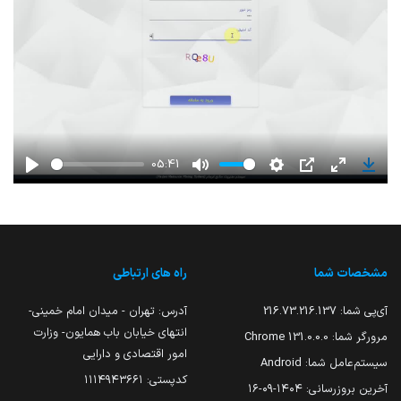
05:41
Play
Mute
Settings
PIP
Enter
Down
fullscreen
مشخصات شما
راه های ارتباطی
آی‌پی شما:
216.73.216.137
آدرس: تهران - میدان امام خمینی-
انتهای خیابان باب همایون- وزارت
مرورگر شما:
131.0.0.0 Chrome
امور اقتصادی و دارایی
سیستم‌عامل شما:
Android
کدپستی: ۱۱۱۴۹۴۳۶۶۱
آخرین بروزرسانی:
۱۴۰۴-۰۹-۱۶