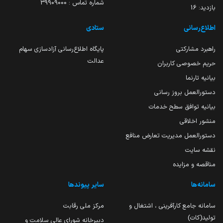
شماره تماس : 39909000
بازدید:
16
اطلاع‌رسانی
ستادی
راهبرد مشارکتی
پایگاه اطلاع‌رسانی آزادسازی سهام
عدالت
حریم خصوصی کاربران
بیانیه تارنما
دستورالعمل بروز رسانی
بیانیه توافق سطح خدمات
منشور اخلاقی
دستورالعمل مدیریت تعارض منافع
نقشه سایت
مناقصه و مزایده
سامانه‌ها
سایر پیوندها
سامانه جامع کارآفرینی ، اشتغال و
مرکز ملی رقابت
تولید(کات)
دبیرخانه شورای عالی سلامت و