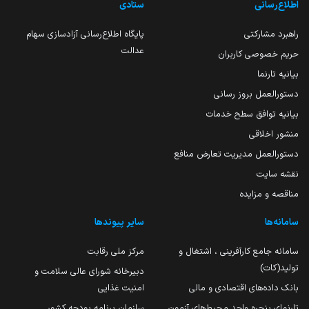
اطلاع‌رسانی
ستادی
راهبرد مشارکتی
پایگاه اطلاع‌رسانی آزادسازی سهام
عدالت
حریم خصوصی کاربران
بیانیه تارنما
دستورالعمل بروز رسانی
بیانیه توافق سطح خدمات
منشور اخلاقی
دستورالعمل مدیریت تعارض منافع
نقشه سایت
مناقصه و مزایده
سامانه‌ها
سایر پیوندها
سامانه جامع کارآفرینی ، اشتغال و
مرکز ملی رقابت
تولید(کات)
دبیرخانه شورای عالی سلامت و
بانک داده‌های اقتصادی و مالی
امنیت غذایی
تارنمای پنجره واحد محیط‌های آزمون
سازمان برنامه بودجه کشور