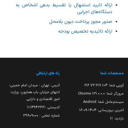
ارائه تایید استمهال یا تقسیط بدهی اشخاص به
دستگاه‎‌های اجرایی
صدور مجوز پرداخت ديون بلامحل
ارائه تائیدیه تخصیص بودجه
مشخصات شما
راه های ارتباطی
آی‌پی شما:
216.73.217.104
آدرس: تهران - میدان امام خمینی-
انتهای خیابان باب همایون- وزارت
مرورگر شما:
131.0.0.0 Chrome
امور اقتصادی و دارایی
سیستم‌عامل شما:
Android
کدپستی: ۱۱۱۴۹۴۳۶۶۱
آخرین بروزرسانی:
۱۴۰۴-۰۹-۱۶
شماره تماس : 39909000
بازدید:
11