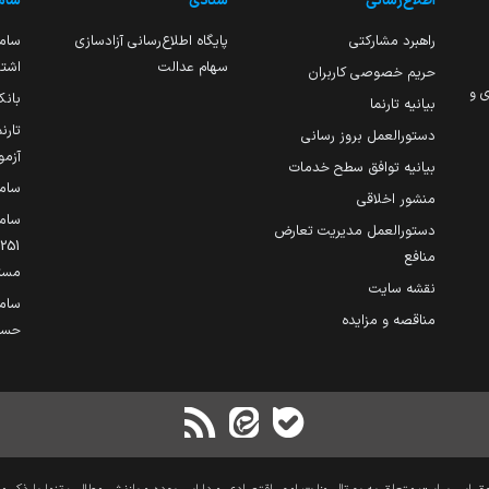
اطلاع‌رسانی
ستادی
ساما
راهبرد مشارکتی
پایگاه اطلاع‌رسانی آزادسازی
ساما
سهام عدالت
اشتغ
حریم خصوصی کاربران
ی و
بانک
بیانیه تارنما
تارن
دستورالعمل بروز رسانی
آزمو
بیانیه توافق سطح خدمات
سام
منشور اخلاقی
ساما
دستورالعمل مدیریت تعارض
منافع
مست
نقشه سایت
سام
مناقصه و مزایده
حساب