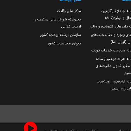
نه‌ها
سایر پیوندها
نه جامع کارآفرینی ،
مرکز ملی رقابت
ال و تولید(کات)
دبیرخانه شورای عالی سلامت و
 داده‌های اقتصادی و مالی
امنیت غذایی
مای پنجره واحد محیط‌های
سازمان برنامه بودجه کشور
ن (ایران تما)
دیوان محاسبات کشور
انه مدیریت خدمات دولت
نه هیات موضوع ماده
251 مکرر قانون مالیات‌های
قیم
انه تشخیص صلاحیت
داران رسمی