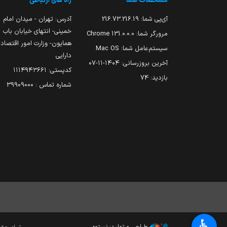
مشخصات شما
راه های ارتباطی
آی‌پی شما:
216.73.216.19
آدرس: تهران - میدان امام
خمینی- انتهای خیابان باب
مرورگر شما:
131.0.0.0 Chrome
همایون- وزارت امور اقتصاد
سیستم‌عامل شما:
Mac OS
دارایی
آخرین بروزرسانی:
۱۴۰۴-۱۱-۰۷
کدپستی: ۱۱۱۴۹۴۳۶۶۱
بازدید:
74
شماره تماس : 39909000
♿︎
طراحی و تولید: نستوه