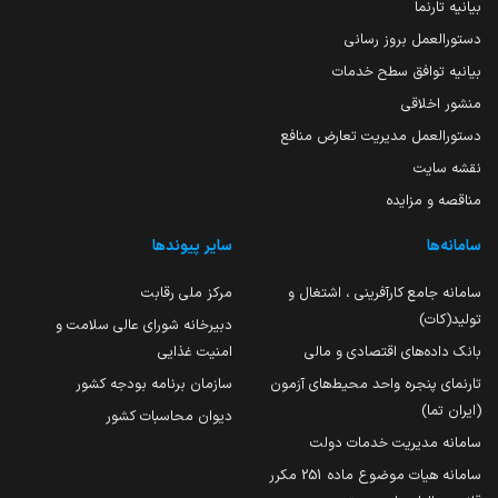
بیانیه تارنما
دستورالعمل بروز رسانی
بیانیه توافق سطح خدمات
منشور اخلاقی
دستورالعمل مدیریت تعارض منافع
نقشه سایت
مناقصه و مزایده
سامانه‌ها
سایر پیوندها
سامانه جامع کارآفرینی ، اشتغال و
مرکز ملی رقابت
تولید(کات)
دبیرخانه شورای عالی سلامت و
بانک داده‌های اقتصادی و مالی
امنیت غذایی
تارنمای پنجره واحد محیط‌های آزمون
سازمان برنامه بودجه کشور
(ایران تما)
دیوان محاسبات کشور
سامانه مدیریت خدمات دولت
سامانه هیات موضوع ماده 251 مکرر