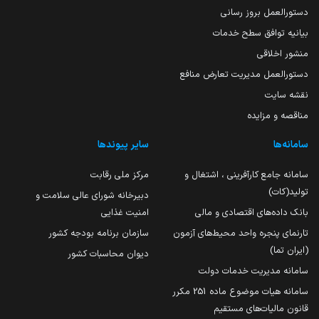
دستورالعمل بروز رسانی
بیانیه توافق سطح خدمات
منشور اخلاقی
دستورالعمل مدیریت تعارض منافع
نقشه سایت
مناقصه و مزایده
سامانه‌ها
سایر پیوندها
سامانه جامع کارآفرینی ، اشتغال و
مرکز ملی رقابت
تولید(کات)
دبیرخانه شورای عالی سلامت و
بانک داده‌های اقتصادی و مالی
امنیت غذایی
تارنمای پنجره واحد محیط‌های آزمون
سازمان برنامه بودجه کشور
(ایران تما)
دیوان محاسبات کشور
سامانه مدیریت خدمات دولت
سامانه هیات موضوع ماده 251 مکرر
قانون مالیات‌های مستقیم