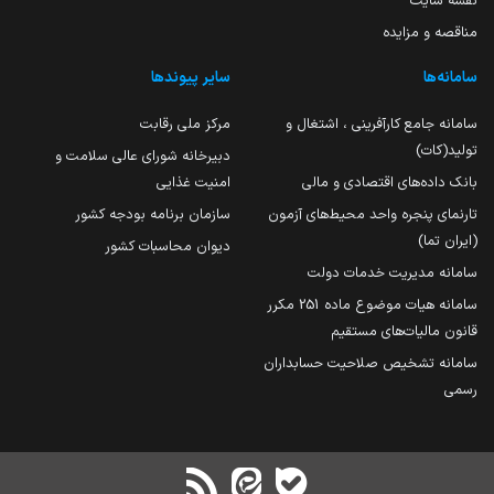
نقشه سایت
مناقصه و مزایده
سامانه‌ها
سایر پیوندها
سامانه جامع کارآفرینی ، اشتغال و
مرکز ملی رقابت
تولید(کات)
دبیرخانه شورای عالی سلامت و
بانک داده‌های اقتصادی و مالی
امنیت غذایی
تارنمای پنجره واحد محیط‌های آزمون
سازمان برنامه بودجه کشور
(ایران تما)
دیوان محاسبات کشور
سامانه مدیریت خدمات دولت
سامانه هیات موضوع ماده 251 مکرر
قانون مالیات‌های مستقیم
سامانه تشخیص صلاحیت حسابداران
رسمی