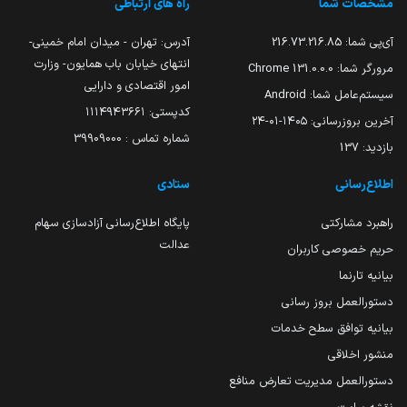
مشخصات شما
راه های ارتباطی
آی‌پی شما:
216.73.216.85
آدرس: تهران - میدان امام خمینی-
انتهای خیابان باب همایون- وزارت
مرورگر شما:
131.0.0.0 Chrome
امور اقتصادی و دارایی
سیستم‌عامل شما:
Android
کدپستی: ۱۱۱۴۹۴۳۶۶۱
آخرین بروزرسانی:
۱۴۰۵-۰۱-۲۴
شماره تماس : 39909000
بازدید:
137
اطلاع‌رسانی
ستادی
راهبرد مشارکتی
پایگاه اطلاع‌رسانی آزادسازی سهام
عدالت
حریم خصوصی کاربران
بیانیه تارنما
دستورالعمل بروز رسانی
بیانیه توافق سطح خدمات
منشور اخلاقی
دستورالعمل مدیریت تعارض منافع