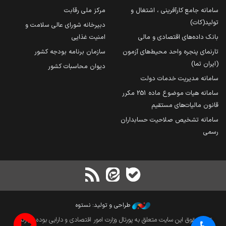
سامانه جامع کارآفرینی ، اشتغال و
مرکز ملی رقابت
تولید(کات)
دبیرخانه شورای عالی سلامت و
بانک داده‌های اقتصادی و مالی
امنیت غذایی
تارنمای پنجره واحد محیط‌های آزمون
سازمان برنامه بودجه کشور
(ایران تما)
دیوان محاسبات کشور
سامانه مدیریت خدمات دولت
سامانه هیات موضوع ماده 251 مکرر
قانون مالیات‌های مستقیم
سامانه تشخیص صلاحیت حسابداران
رسمی
طراحی و تولید: نستوه
تمام حقوق این سایت متعلق به پورتال وزارت امور اقتصادی و دارایی بوده و بازنشر