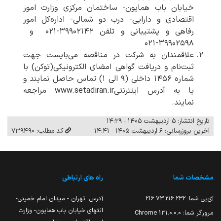
خیابان باب همایون- ساختمان مرکزی وزارت امور
اقتصادی و دارایی- درب دو شمالی- اداره‌کل امور
رفاهی و پشتیبانی و تلفن ۳۹۹۰۲۱۴۲-۰۲۱ و
۳۹۹۰۲۵۹۸-۰۲۱
علاقمندان به شرکت در مناقصه می‌بایست جهت
ثبت‌نام و دریافت گواهی امضای الکترونیکی(توکن) با
شماره ۱۴۵۶ داخلی (۹ الی ۱) تماس حاصل نمایند و
یا به آدرس اینترنتیwww.setadiran.ir مراجعه
نمایند.
تاریخ انتشار: ۵ اردیبهشت ۱۴۰۵ - ۱۴:۲۹
آخرین بروزرسانی: ۶ اردیبهشت ۱۴۰۵ - ۱۴:۴۱
کد مطلب: 739490
مشخصات شما
راه های ارتباطی
آی‌پی شما:
216.73.216.232
آدرس: تهران - میدان امام خمینی-
انتهای خیابان باب همایون- وزارت
مرورگر شما:
131.0.0.0 Chrome