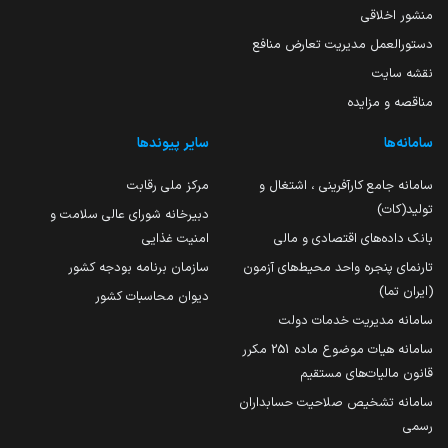
منشور اخلاقی
دستورالعمل مدیریت تعارض منافع
نقشه سایت
مناقصه و مزایده
سامانه‌ها
سایر پیوندها
سامانه جامع کارآفرینی ، اشتغال و
مرکز ملی رقابت
تولید(کات)
دبیرخانه شورای عالی سلامت و
بانک داده‌های اقتصادی و مالی
امنیت غذایی
تارنمای پنجره واحد محیط‌های آزمون
سازمان برنامه بودجه کشور
(ایران تما)
دیوان محاسبات کشور
سامانه مدیریت خدمات دولت
سامانه هیات موضوع ماده 251 مکرر
قانون مالیات‌های مستقیم
سامانه تشخیص صلاحیت حسابداران
رسمی