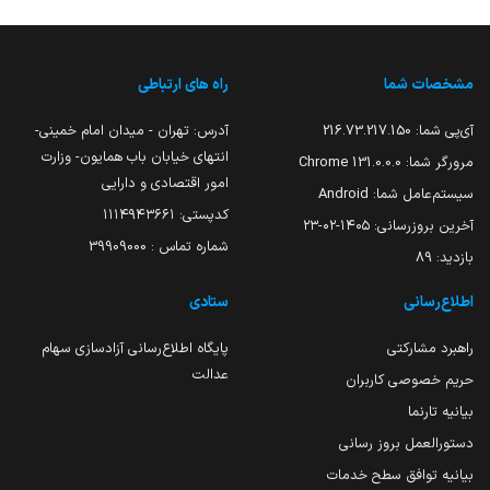
مشخصات شما
راه های ارتباطی
آی‌پی شما:
216.73.217.150
آدرس: تهران - میدان امام خمینی-
انتهای خیابان باب همایون- وزارت
مرورگر شما:
131.0.0.0 Chrome
امور اقتصادی و دارایی
سیستم‌عامل شما:
Android
کدپستی: ۱۱۱۴۹۴۳۶۶۱
آخرین بروزرسانی:
۱۴۰۵-۰۲-۲۳
شماره تماس : 39909000
بازدید:
89
اطلاع‌رسانی
ستادی
راهبرد مشارکتی
پایگاه اطلاع‌رسانی آزادسازی سهام
عدالت
حریم خصوصی کاربران
بیانیه تارنما
دستورالعمل بروز رسانی
بیانیه توافق سطح خدمات