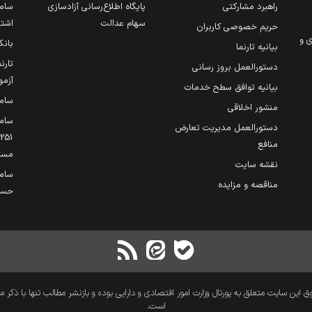
راهبرد مشارکتی
پایگاه اطلاع‌رسانی آزادسازی
ساما
سهام عدالت
اشتغ
حریم خصوصی کاربران
ی و
بانک
بیانیه تارنما
تارن
دستورالعمل بروز رسانی
آزمو
بیانیه توافق سطح خدمات
سام
منشور اخلاقی
ساما
دستورالعمل مدیریت تعارض
منافع
مست
نقشه سایت
سام
مناقصه و مزایده
حساب
 این سایت متعلق به پورتال وزارت امور اقتصادی و دارایی بوده و بازنشر مطالب تنها با ذکر م
است.