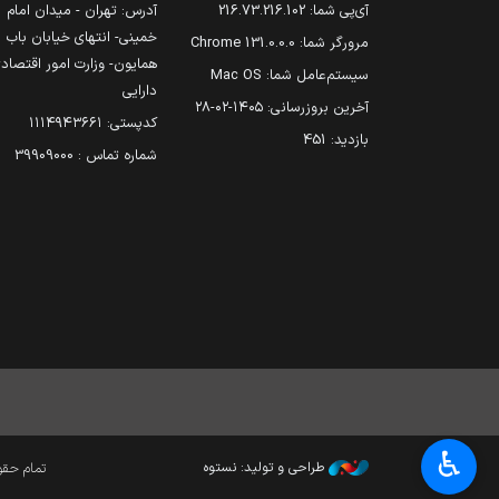
آی‌پی شما:
216.73.216.102
آدرس: تهران - میدان امام
خمینی- انتهای خیابان باب
مرورگر شما:
131.0.0.0 Chrome
همایون- وزارت امور اقتصاد
سیستم‌عامل شما:
Mac OS
دارایی
آخرین بروزرسانی:
۱۴۰۵-۰۲-۲۸
کدپستی: ۱۱۱۴۹۴۳۶۶۱
بازدید:
451
شماره تماس : 39909000
♿︎
طراحی و تولید: نستوه
تمام حقوق