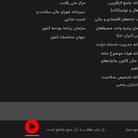
نه جامع کارآفرینی ،
مرکز ملی رقابت
ال و تولید(کات)
دبیرخانه شورای عالی سلامت و
 داده‌های اقتصادی و مالی
امنیت غذایی
مای پنجره واحد محیط‌های
سازمان برنامه بودجه کشور
ن (ایران تما)
دیوان محاسبات کشور
انه مدیریت خدمات دولت
نه هیات موضوع ماده
251 مکرر قانون مالیات‌های
قیم
انه تشخیص صلاحیت
داران رسمی
نبع مجاز
باز نشر مطالب با ذکر منبع بلامانع است.