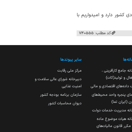
ی کشور دارد و امیدواریم با
کد مطلب: 740555
نه‌ها
سایر پیوندها
نه جامع کارآفرینی ،
مرکز ملی رقابت
ال و تولید(کات)
دبیرخانه شورای عالی سلامت و
 داده‌های اقتصادی و مالی
امنیت غذایی
مای پنجره واحد محیط‌های
سازمان برنامه بودجه کشور
ن (ایران تما)
دیوان محاسبات کشور
انه مدیریت خدمات دولت
نه هیات موضوع ماده
251 مکرر قانون مالیات‌های