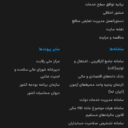
بیانیه توافق سطح خدمات
منشور اخلاقی
دستورالعمل مدیریت تعارض منافع
نقشه سایت
مناقصه و مزایده
سامانه‌ها
سایر پیوندها
سامانه جامع کارآفرینی ، اشتغال و
مرکز ملی رقابت
تولید(کات)
دبیرخانه شورای عالی سلامت و
بانک داده‌های اقتصادی و مالی
امنیت غذایی
تارنمای پنجره واحد محیط‌های آزمون
سازمان برنامه بودجه کشور
(ایران تما)
دیوان محاسبات کشور
سامانه مدیریت خدمات دولت
سامانه هیات موضوع ماده 251 مکرر
قانون مالیات‌های مستقیم
سامانه تشخیص صلاحیت حسابداران