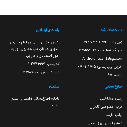
مشخصات شما
راه های ارتباطی
آی‌پی شما:
216.73.216.222
آدرس: تهران - میدان امام خمینی-
انتهای خیابان باب همایون- وزارت
مرورگر شما:
131.0.0.0 Chrome
امور اقتصادی و دارایی
سیستم‌عامل شما:
Android
کدپستی: ۱۱۱۴۹۴۳۶۶۱
آخرین بروزرسانی:
۱۴۰۵-۰۳-۰۴
شماره تماس : 39909000
بازدید:
65
اطلاع‌رسانی
ستادی
راهبرد مشارکتی
پایگاه اطلاع‌رسانی آزادسازی سهام
عدالت
حریم خصوصی کاربران
بیانیه تارنما
دستورالعمل بروز رسانی