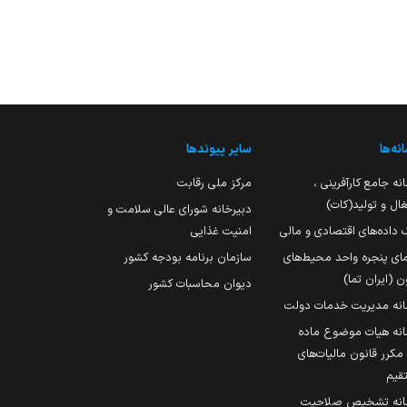
نه‌ها
سایر پیوندها
نه جامع کارآفرینی ،
مرکز ملی رقابت
ال و تولید(کات)
دبیرخانه شورای عالی سلامت و
 داده‌های اقتصادی و مالی
امنیت غذایی
مای پنجره واحد محیط‌های
سازمان برنامه بودجه کشور
ن (ایران تما)
دیوان محاسبات کشور
انه مدیریت خدمات دولت
نه هیات موضوع ماده
251 مکرر قانون مالیات‌های
قیم
انه تشخیص صلاحیت