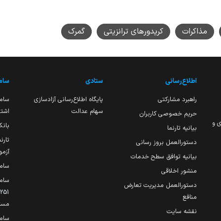
مذاکرات
کریدورهای ترانزیتی
گمرک
اطلاع‌رسانی
ستادی
ساما
راهبرد مشارکتی
پایگاه اطلاع‌رسانی آزادسازی
ساما
سهام عدالت
اشتغ
حریم خصوصی کاربران
ی و
بانک
بیانیه تارنما
تارن
دستورالعمل بروز رسانی
آزمو
بیانیه توافق سطح خدمات
سام
منشور اخلاقی
ساما
دستورالعمل مدیریت تعارض
منافع
مست
نقشه سایت
سام