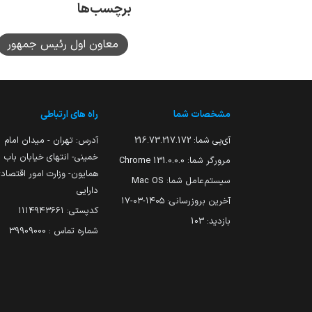
برچسب‌ها
معاون اول رئیس جمهور
مشخصات شما
راه های ارتباطی
آی‌پی شما:
216.73.217.172
آدرس: تهران - میدان امام
خمینی- انتهای خیابان باب
مرورگر شما:
131.0.0.0 Chrome
همایون- وزارت امور اقتصاد
سیستم‌عامل شما:
Mac OS
دارایی
آخرین بروزرسانی:
۱۴۰۵-۰۳-۱۷
کدپستی: ۱۱۱۴۹۴۳۶۶۱
بازدید:
103
شماره تماس : 39909000