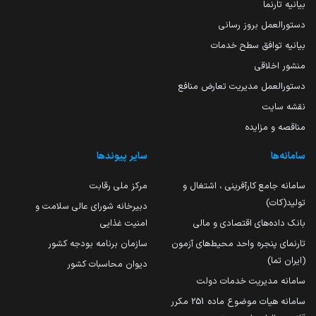
بیانیه تارنما
دستورالعمل بروز رسانی
بیانیه توافق سطح خدمات
منشور اخلاقی
دستورالعمل مدیریت تعارض منافع
نقشه سایت
مناقصه و مزایده
سامانه‌ها
سایر پیوندها
سامانه جامع کارآفرینی ، اشتغال و
مرکز ملی رقابت
تولید(کات)
دبیرخانه شورای عالی سلامت و
بانک داده‌های اقتصادی و مالی
امنیت غذایی
تارنمای پنجره واحد محیط‌های آزمون
سازمان برنامه بودجه کشور
(ایران تما)
دیوان محاسبات کشور
سامانه مدیریت خدمات دولت
سامانه هیات موضوع ماده 251 مکرر