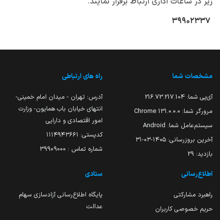
زیر در ساعات اداری ارتباط برقرار نمایند.
۳۹۹۰۲۳۳۷
مشخصات شما
راه های ارتباطی
آی‌پی شما:
216.73.217.104
آدرس: تهران - میدان امام خمینی-
انتهای خیابان باب همایون- وزارت
مرورگر شما:
131.0.0.0 Chrome
امور اقتصادی و دارایی
سیستم‌عامل شما:
Android
کدپستی: ۱۱۱۴۹۴۳۶۶۱
آخرین بروزرسانی:
۱۴۰۵-۰۳-۳۱
شماره تماس : 39909000
بازدید:
29
اطلاع‌رسانی
ستادی
راهبرد مشارکتی
پایگاه اطلاع‌رسانی آزادسازی سهام
عدالت
حریم خصوصی کاربران