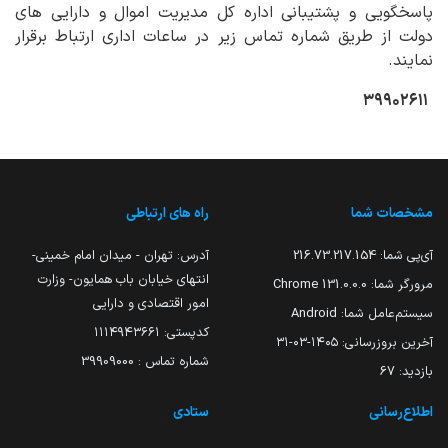
پاسخگویی و پشتیبانی اداره کل مدیریت اموال و دارایی های
دولت از طریق شماره تماس زیر در ساعات اداری ارتباط برقرار
نمایند.
۳۹۹۰۲۶۱۱
مشخصات شما
راه های ارتباطی
آی‌پی شما:
216.73.217.154
آدرس: تهران - میدان امام خمینی-
انتهای خیابان باب همایون- وزارت
مرورگر شما:
131.0.0.0 Chrome
امور اقتصادی و دارایی
سیستم‌عامل شما:
Android
کدپستی: ۱۱۱۴۹۴۳۶۶۱
آخرین بروزرسانی:
۱۴۰۵-۰۳-۳۱
شماره تماس : 39909000
بازدید:
67
اطلاع‌رسانی
ستادی