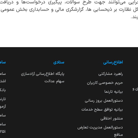
ایی می‌توانند جهت طرح سوالات، پیگیری درخواست‌ها و دریافت ر
کل نظارت بر ذیحسابی ها، گزارشگری مالی و حسابداری بخش عمومی 
ند.
اطلاع‌رسانی
ستادی
ساما
راهبرد مشارکتی
پایگاه اطلاع‌رسانی آزادسازی
ساما
سهام عدالت
اشتغ
حریم خصوصی کاربران
ی و
بانک
بیانیه تارنما
تارن
دستورالعمل بروز رسانی
آزمو
بیانیه توافق سطح خدمات
سام
منشور اخلاقی
ساما
دستورالعمل مدیریت تعارض
منافع