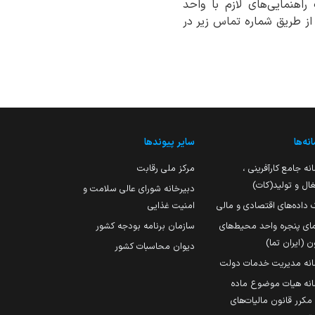
اهنمایی‌های لازم با واحد
از طریق شماره تماس زیر در
نه‌ها
سایر پیوندها
نه جامع کارآفرینی ،
مرکز ملی رقابت
ال و تولید(کات)
دبیرخانه شورای عالی سلامت و
 داده‌های اقتصادی و مالی
امنیت غذایی
مای پنجره واحد محیط‌های
سازمان برنامه بودجه کشور
ن (ایران تما)
دیوان محاسبات کشور
انه مدیریت خدمات دولت
نه هیات موضوع ماده
251 مکرر قانون مالیات‌های