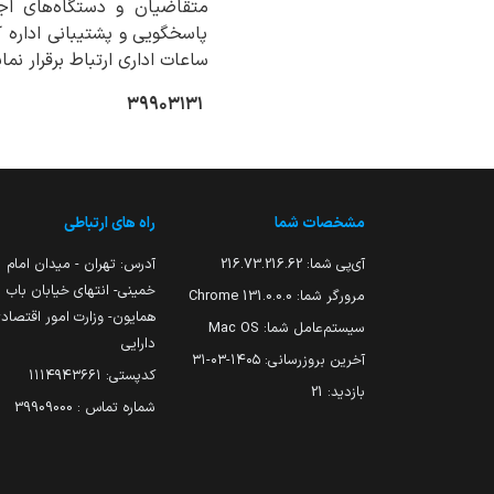
متقاضیان و دستگاه‌های اجر
پاسخگویی و پشتیبانی اداره 
ساعات اداری ارتباط برقرار نمای
۳۹۹۰۳۱۳۱
مشخصات شما
راه های ارتباطی
آی‌پی شما:
216.73.216.62
آدرس: تهران - میدان امام
خمینی- انتهای خیابان باب
مرورگر شما:
131.0.0.0 Chrome
همایون- وزارت امور اقتصاد
سیستم‌عامل شما:
Mac OS
دارایی
آخرین بروزرسانی:
۱۴۰۵-۰۳-۳۱
کدپستی: ۱۱۱۴۹۴۳۶۶۱
بازدید:
21
شماره تماس : 39909000