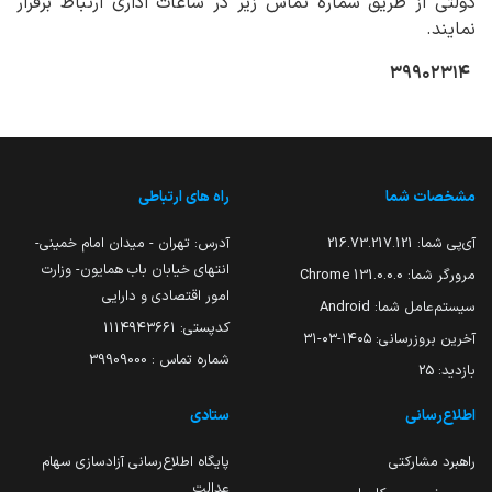
دولتی از طریق شماره تماس زیر در ساعات اداری ارتباط برقرار
نمایند.
۳۹۹۰۲۳۱۴
مشخصات شما
راه های ارتباطی
آی‌پی شما:
216.73.217.121
آدرس: تهران - میدان امام خمینی-
انتهای خیابان باب همایون- وزارت
مرورگر شما:
131.0.0.0 Chrome
امور اقتصادی و دارایی
سیستم‌عامل شما:
Android
کدپستی: ۱۱۱۴۹۴۳۶۶۱
آخرین بروزرسانی:
۱۴۰۵-۰۳-۳۱
شماره تماس : 39909000
بازدید:
25
اطلاع‌رسانی
ستادی
راهبرد مشارکتی
پایگاه اطلاع‌رسانی آزادسازی سهام
عدالت