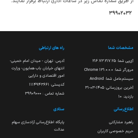
از طریق شماره تماس زیر در ساعات اداری ارتباط برقرار نمایند.
۳۹۹۰۲۰۳۲
مشخصات شما
راه های ارتباطی
آی‌پی شما:
216.73.217.25
آدرس: تهران - میدان امام خمینی-
انتهای خیابان باب همایون- وزارت
مرورگر شما:
131.0.0.0 Chrome
امور اقتصادی و دارایی
سیستم‌عامل شما:
Android
کدپستی: ۱۱۱۴۹۴۳۶۶۱
آخرین بروزرسانی:
۱۴۰۵-۰۳-۳۱
شماره تماس : 39909000
بازدید:
10
اطلاع‌رسانی
ستادی
راهبرد مشارکتی
پایگاه اطلاع‌رسانی آزادسازی سهام
عدالت
حریم خصوصی کاربران