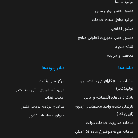
بیانیه تارنما
دستورالعمل بروز رسانی
بیانیه توافق سطح خدمات
منشور اخلاقی
دستورالعمل مدیریت تعارض منافع
نقشه سایت
مناقصه و مزایده
سامانه‌ها
سایر پیوندها
سامانه جامع کارآفرینی ، اشتغال و
مرکز ملی رقابت
تولید(کات)
دبیرخانه شورای عالی سلامت و
بانک داده‌های اقتصادی و مالی
امنیت غذایی
تارنمای پنجره واحد محیط‌های آزمون
سازمان برنامه بودجه کشور
(ایران تما)
دیوان محاسبات کشور
سامانه مدیریت خدمات دولت
سامانه هیات موضوع ماده 251 مکرر