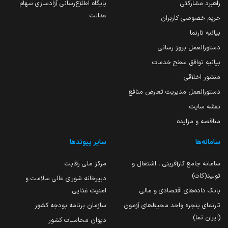
راهبرد مشارکتی
پایگاه اطلاع‌رسانی آزادسازی سهام
عدالت
حریم خصوصی کاربران
بیانیه تارنما
دستورالعمل بروز رسانی
بیانیه توافق سطح خدمات
منشور اخلاقی
دستورالعمل مدیریت تعارض منافع
نقشه سایت
مناقصه و مزایده
سامانه‌ها
سایر پیوندها
سامانه جامع کارآفرینی ، اشتغال و
مرکز ملی رقابت
تولید(کات)
دبیرخانه شورای عالی سلامت و
بانک داده‌های اقتصادی و مالی
امنیت غذایی
تارنمای پنجره واحد محیط‌های آزمون
سازمان برنامه بودجه کشور
(ایران تما)
دیوان محاسبات کشور