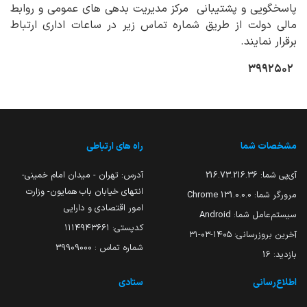
پاسخگویی و پشتیبانی مرکز مدیریت بدهی های عمومی و روابط
مالی دولت از طریق شماره تماس زیر در ساعات اداری ارتباط
برقرار نمایند.
۳۹۹۲۵۰۲
مشخصات شما
راه های ارتباطی
آی‌پی شما:
216.73.216.36
آدرس: تهران - میدان امام خمینی-
انتهای خیابان باب همایون- وزارت
مرورگر شما:
131.0.0.0 Chrome
امور اقتصادی و دارایی
سیستم‌عامل شما:
Android
کدپستی: ۱۱۱۴۹۴۳۶۶۱
آخرین بروزرسانی:
۱۴۰۵-۰۳-۳۱
شماره تماس : 39909000
بازدید:
16
اطلاع‌رسانی
ستادی