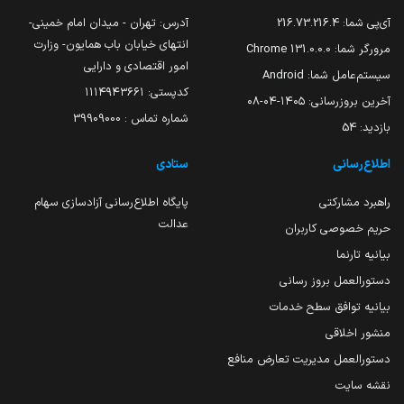
آی‌پی شما:
216.73.216.4
آدرس: تهران - میدان امام خمینی-
انتهای خیابان باب همایون- وزارت
مرورگر شما:
131.0.0.0 Chrome
امور اقتصادی و دارایی
سیستم‌عامل شما:
Android
کدپستی: ۱۱۱۴۹۴۳۶۶۱
آخرین بروزرسانی:
۱۴۰۵-۰۴-۰۸
شماره تماس : 39909000
بازدید:
54
اطلاع‌رسانی
ستادی
راهبرد مشارکتی
پایگاه اطلاع‌رسانی آزادسازی سهام
عدالت
حریم خصوصی کاربران
بیانیه تارنما
دستورالعمل بروز رسانی
بیانیه توافق سطح خدمات
منشور اخلاقی
دستورالعمل مدیریت تعارض منافع
نقشه سایت