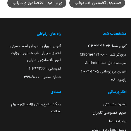
صندوق تضمین غیردولتی
وزیر امور اقتصادی و دارایی
مشخصات شما
راه های ارتباطی
آی‌پی شما:
216.73.216.36
آدرس: تهران - میدان امام خمینی-
انتهای خیابان باب همایون- وزارت
مرورگر شما:
131.0.0.0 Chrome
امور اقتصادی و دارایی
سیستم‌عامل شما:
Android
کدپستی: ۱۱۱۴۹۴۳۶۶۱
آخرین بروزرسانی:
۱۴۰۵-۰۴-۱۰
شماره تماس : 39909000
بازدید:
58
اطلاع‌رسانی
ستادی
راهبرد مشارکتی
پایگاه اطلاع‌رسانی آزادسازی سهام
عدالت
حریم خصوصی کاربران
بیانیه تارنما
دستورالعمل بروز رسانی