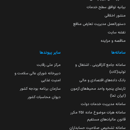
بیانیه توافق سطح خدمات
منشور اخلاقی
دستورالعمل مدیریت تعارض منافع
نقشه سایت
مناقصه و مزایده
سامانه‌ها
سایر پیوندها
سامانه جامع کارآفرینی ، اشتغال و
مرکز ملی رقابت
تولید(کات)
دبیرخانه شورای عالی سلامت و
بانک داده‌های اقتصادی و مالی
امنیت غذایی
تارنمای پنجره واحد محیط‌های آزمون
سازمان برنامه بودجه کشور
(ایران تما)
دیوان محاسبات کشور
سامانه مدیریت خدمات دولت
سامانه هیات موضوع ماده 251 مکرر
قانون مالیات‌های مستقیم
سامانه تشخیص صلاحیت حسابداران