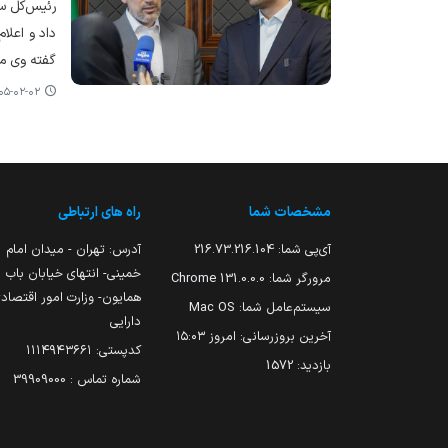
داد و اعلا
گفته وی مو
-۰۲-۰۲ ۱۴:۲۰
مشخصات شما
راه های ارتباطی
آی‌پی شما:
216.73.216.104
آدرس: تهران - میدان امام
خمینی- انتهای خیابان باب
مرورگر شما:
131.0.0.0 Chrome
همایون- وزارت امور اقتصاد
سیستم‌عامل شما:
Mac OS
دارایی
آخرین بروزرسانی:
امروز ۱۵:۰۳
کدپستی: ۱۱۱۴۹۴۳۶۶۱
بازدید:
1572
شماره تماس : 39909000