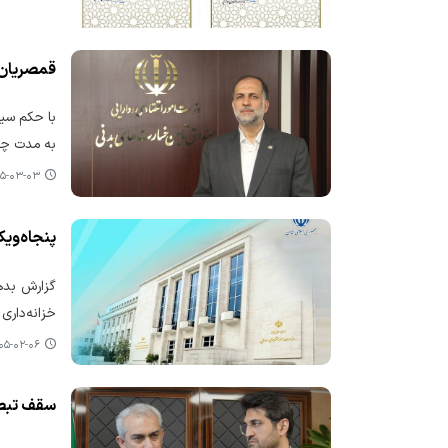
قمصریان در م
با حکم سید
به مدت چها
-۰۳-۰۳ ۰۸:۵۰
پنجاه‌وی
خزانه‌داری
-۰۲-۰۶ ۱۱:۰۹
سقف تبصره ماده ۱۰۰ به ۷۰ می