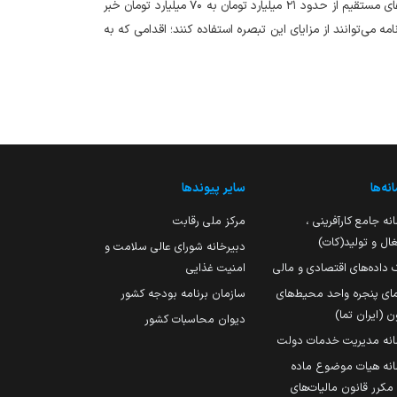
رئیس‌کل سازمان امور مالیاتی کشور از افزایش سقف بهره‌مندی از تبصره ماده ۱۰۰ قانون مالیات‌های مستقیم از حدود ۲۱ میلیارد تومان به ۷۰ میلیارد تومان خبر
مه می‌توانند از مزایای این تبصره استفاده کنند؛ اقدامی که به
نه‌ها
سایر پیوندها
نه جامع کارآفرینی ،
مرکز ملی رقابت
ال و تولید(کات)
دبیرخانه شورای عالی سلامت و
 داده‌های اقتصادی و مالی
امنیت غذایی
مای پنجره واحد محیط‌های
سازمان برنامه بودجه کشور
ن (ایران تما)
دیوان محاسبات کشور
انه مدیریت خدمات دولت
نه هیات موضوع ماده
251 مکرر قانون مالیات‌های