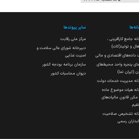
نه‌ها
سایر پیوندها
نه جامع کارآفرینی ،
مرکز ملی رقابت
ال و تولید(کات)
دبیرخانه شورای عالی سلامت و
 داده‌های اقتصادی و مالی
امنیت غذایی
مای پنجره واحد محیط‌های
سازمان برنامه بودجه کشور
ن (ایران تما)
دیوان محاسبات کشور
انه مدیریت خدمات دولت
نه هیات موضوع ماده
251 مکرر قانون مالیات‌های
قیم
انه تشخیص صلاحیت
داران رسمی