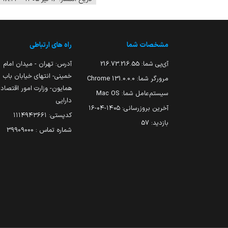
مشخصات شما
راه های ارتباطی
آی‌پی شما:
216.73.216.55
آدرس: تهران - میدان امام
خمینی- انتهای خیابان باب
مرورگر شما:
131.0.0.0 Chrome
همایون- وزارت امور اقتصاد
سیستم‌عامل شما:
Mac OS
دارایی
آخرین بروزرسانی:
۱۴۰۵-۰۴-۱۶
کدپستی: ۱۱۱۴۹۴۳۶۶۱
بازدید:
57
شماره تماس : 39909000