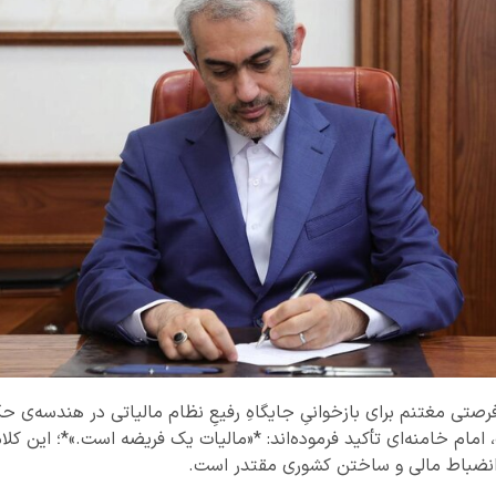
»، فرصتی مغتنم برای بازخوانیِ جایگاهِ رفیعِ نظام مالیاتی در هندسه‌ی
امام خامنه‌ای تأکید فرموده‌اند: *«مالیات یک فریضه است.»*؛ این کل
، انضباط مالی و ساختن کشوری مقتدر است.