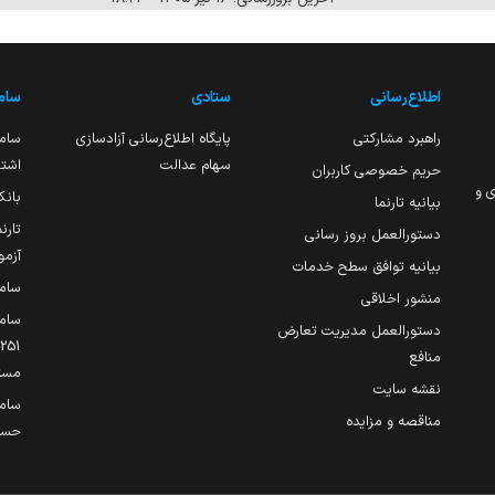
اطلاع‌رسانی
ستادی
ساما
راهبرد مشارکتی
پایگاه اطلاع‌رسانی آزادسازی
ساما
سهام عدالت
اشتغ
حریم خصوصی کاربران
ی و
بانک
بیانیه تارنما
تارن
دستورالعمل بروز رسانی
آزمو
بیانیه توافق سطح خدمات
سام
منشور اخلاقی
ساما
دستورالعمل مدیریت تعارض
منافع
مست
نقشه سایت
سام
مناقصه و مزایده
حساب