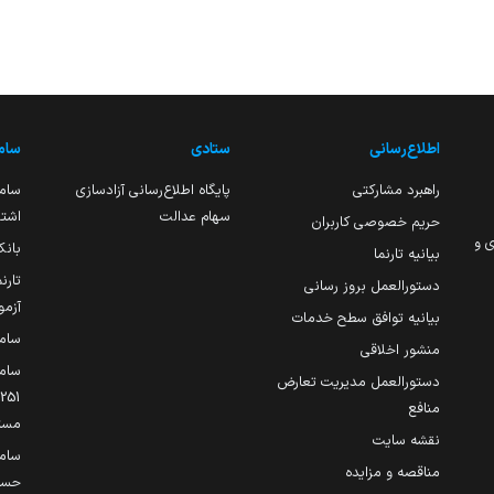
اطلاع‌رسانی
ستادی
ساما
راهبرد مشارکتی
پایگاه اطلاع‌رسانی آزادسازی
ساما
سهام عدالت
اشتغ
حریم خصوصی کاربران
ی و
بانک
بیانیه تارنما
تارن
دستورالعمل بروز رسانی
آزمو
بیانیه توافق سطح خدمات
سام
منشور اخلاقی
ساما
دستورالعمل مدیریت تعارض
منافع
مست
نقشه سایت
سام
مناقصه و مزایده
حساب