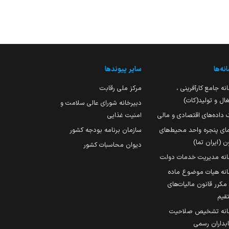
نه‌ها
سایر پیوندها
نه جامع کارآفرینی ،
مرکز ملی رقابت
ال و تولید(کات)
دبیرخانه شورای عالی سلامت و
 داده‌های اقتصادی و مالی
امنیت غذایی
مای پنجره واحد محیط‌های
سازمان برنامه بودجه کشور
ن (ایران تما)
دیوان محاسبات کشور
انه مدیریت خدمات دولت
نه هیات موضوع ماده
251 مکرر قانون مالیات‌های
قیم
انه تشخیص صلاحیت
داران رسمی