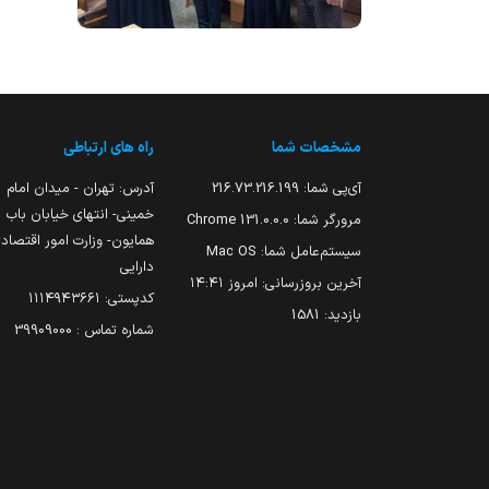
مشخصات شما
راه های ارتباطی
آی‌پی شما:
216.73.216.199
آدرس: تهران - میدان امام
خمینی- انتهای خیابان باب
مرورگر شما:
131.0.0.0 Chrome
همایون- وزارت امور اقتصاد
سیستم‌عامل شما:
Mac OS
دارایی
آخرین بروزرسانی:
امروز ۱۴:۴۱
کدپستی: ۱۱۱۴۹۴۳۶۶۱
بازدید:
1581
شماره تماس : 39909000