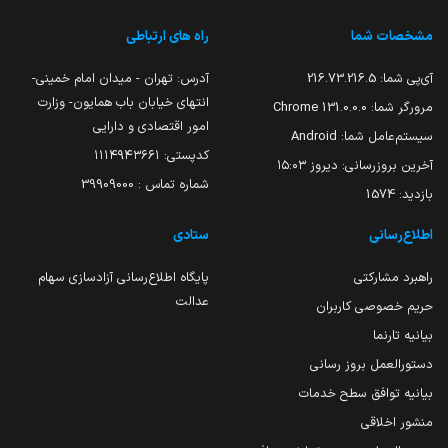
مشخصات شما
راه های ارتباطی
آی‌پی شما:
216.73.216.5
آدرس: تهران - میدان امام خمینی-
انتهای خیابان باب همایون- وزارت
مرورگر شما:
131.0.0.0 Chrome
امور اقتصادی و دارایی
سیستم‌عامل شما:
Android
کدپستی: ۱۱۱۴۹۴۳۶۶۱
آخرین بروزرسانی:
دیروز ۱۵:۰۳
شماره تماس : 39909000
بازدید:
1574
اطلاع‌رسانی
ستادی
راهبرد مشارکتی
پایگاه اطلاع‌رسانی آزادسازی سهام
عدالت
حریم خصوصی کاربران
بیانیه تارنما
دستورالعمل بروز رسانی
بیانیه توافق سطح خدمات
منشور اخلاقی