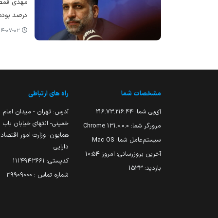
درصد بوده
-۰۷-۰۲ ۱۲:۳۰
مشخصات شما
راه های ارتباطی
آی‌پی شما:
216.73.216.44
آدرس: تهران - میدان امام
خمینی- انتهای خیابان باب
مرورگر شما:
131.0.0.0 Chrome
همایون- وزارت امور اقتصاد
سیستم‌عامل شما:
Mac OS
دارایی
آخرین بروزرسانی:
امروز ۱۰:۵۴
کدپستی: ۱۱۱۴۹۴۳۶۶۱
بازدید:
1533
شماره تماس : 39909000