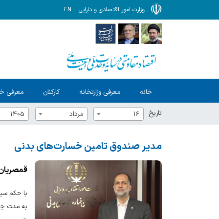
وزارت امور اقتصادی و دارایی
EN
خانه
معرفی وزارتخانه
کارکنان
معرفی خ
تاریخ
16
مرداد
1405
مدیر صندوق تامین خسارت‌های بدنی
قمصریان در م
با حکم سید
به مدت چها