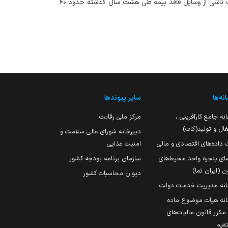
مهدی قمصریان، مدیر صندوق تأمین خسارت‌های بدنی، اعلام کرد افزایش پرونده‌های خسارت ناشی از وسایل فاقد بیمه طی هشت سال گذشته حدود ۶۰
نه‌ها
سایر پیوندها
نه جامع کارآفرینی ،
مرکز ملی رقابت
ال و تولید(کات)
دبیرخانه شورای عالی سلامت و
 داده‌های اقتصادی و مالی
امنیت غذایی
مای پنجره واحد محیط‌های
سازمان برنامه بودجه کشور
ن (ایران تما)
دیوان محاسبات کشور
انه مدیریت خدمات دولت
نه هیات موضوع ماده
251 مکرر قانون مالیات‌های
قیم