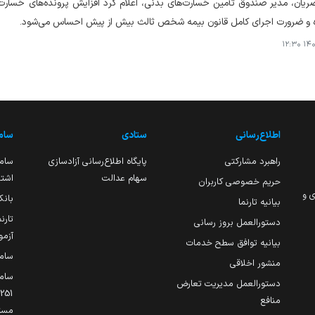
 و ضرورت اجرای کامل قانون بیمه شخص ثالث بیش از پیش احساس می‌شود.
۱۴۰۴
اطلاع‌رسانی
ستادی
ساما
راهبرد مشارکتی
پایگاه اطلاع‌رسانی آزادسازی
ساما
سهام عدالت
اشتغ
حریم خصوصی کاربران
ی و
بانک
بیانیه تارنما
تارن
دستورالعمل بروز رسانی
آزمو
بیانیه توافق سطح خدمات
سام
منشور اخلاقی
ساما
دستورالعمل مدیریت تعارض
منافع
مست