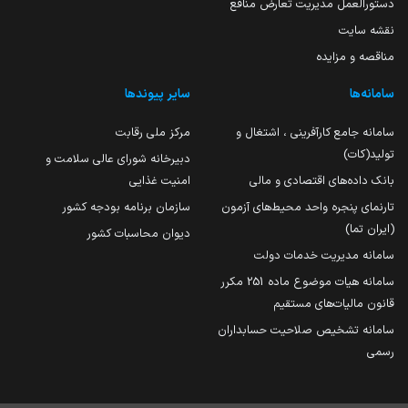
دستورالعمل مدیریت تعارض منافع
نقشه سایت
مناقصه و مزایده
سامانه‌ها
سایر پیوندها
سامانه جامع کارآفرینی ، اشتغال و
مرکز ملی رقابت
تولید(کات)
دبیرخانه شورای عالی سلامت و
بانک داده‌های اقتصادی و مالی
امنیت غذایی
تارنمای پنجره واحد محیط‌های آزمون
سازمان برنامه بودجه کشور
(ایران تما)
دیوان محاسبات کشور
سامانه مدیریت خدمات دولت
سامانه هیات موضوع ماده 251 مکرر
قانون مالیات‌های مستقیم
سامانه تشخیص صلاحیت حسابداران
رسمی