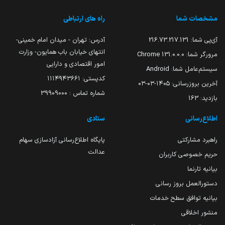
مشخصات شما
راه های ارتباطی
آی‌پی شما:
216.73.217.131
آدرس: تهران - میدان امام خمینی-
انتهای خیابان باب همایون- وزارت
مرورگر شما:
131.0.0.0 Chrome
امور اقتصادی و دارایی
سیستم‌عامل شما:
Android
کدپستی: ۱۱۱۴۹۴۳۶۶۱
آخرین بروزرسانی:
۱۴۰۵-۰۳-۰۳
شماره تماس : 39909000
بازدید:
163
اطلاع‌رسانی
ستادی
راهبرد مشارکتی
پایگاه اطلاع‌رسانی آزادسازی سهام
عدالت
حریم خصوصی کاربران
بیانیه تارنما
دستورالعمل بروز رسانی
بیانیه توافق سطح خدمات
منشور اخلاقی