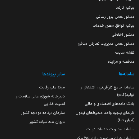
بیانیه تارنما
دستورالعمل بروز رسانی
بیانیه توافق سطح خدمات
منشور اخلاقی
دستورالعمل مدیریت تعارض منافع
نقشه سایت
مناقصه و مزایده
سامانه‌ها
سایر پیوندها
سامانه جامع کارآفرینی ، اشتغال و
مرکز ملی رقابت
تولید(کات)
دبیرخانه شورای عالی سلامت و
بانک داده‌های اقتصادی و مالی
امنیت غذایی
تارنمای پنجره واحد محیط‌های آزمون
سازمان برنامه بودجه کشور
(ایران تما)
دیوان محاسبات کشور
سامانه مدیریت خدمات دولت
سامانه هیات موضوع ماده 251 مکرر