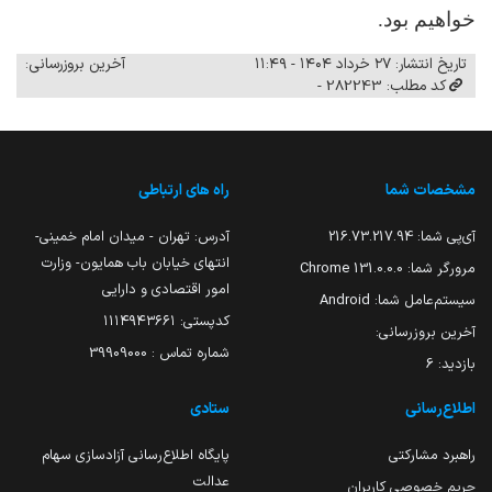
خواهیم بود.
تاریخ انتشار: ۲۷ خرداد ۱۴۰۴ - ۱۱:۴۹
آخرین بروزرسانی:
کد مطلب: 282243 -
مشخصات شما
راه های ارتباطی
آی‌پی شما:
216.73.217.94
آدرس: تهران - میدان امام خمینی-
انتهای خیابان باب همایون- وزارت
مرورگر شما:
131.0.0.0 Chrome
امور اقتصادی و دارایی
سیستم‌عامل شما:
Android
کدپستی: ۱۱۱۴۹۴۳۶۶۱
آخرین بروزرسانی:
شماره تماس : 39909000
بازدید:
6
اطلاع‌رسانی
ستادی
راهبرد مشارکتی
پایگاه اطلاع‌رسانی آزادسازی سهام
عدالت
حریم خصوصی کاربران