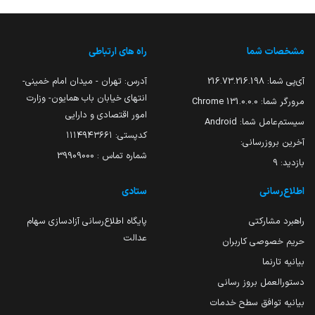
مشخصات شما
راه های ارتباطی
آی‌پی شما:
216.73.216.198
آدرس: تهران - میدان امام خمینی-
انتهای خیابان باب همایون- وزارت
مرورگر شما:
131.0.0.0 Chrome
امور اقتصادی و دارایی
سیستم‌عامل شما:
Android
کدپستی: ۱۱۱۴۹۴۳۶۶۱
آخرین بروزرسانی:
شماره تماس : 39909000
بازدید:
9
اطلاع‌رسانی
ستادی
راهبرد مشارکتی
پایگاه اطلاع‌رسانی آزادسازی سهام
عدالت
حریم خصوصی کاربران
بیانیه تارنما
دستورالعمل بروز رسانی
بیانیه توافق سطح خدمات