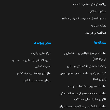
بیانیه توافق سطح خدمات
منشور اخلاقی
دستورالعمل مدیریت تعارض منافع
نقشه سایت
مناقصه و مزایده
سامانه‌ها
سایر پیوندها
سامانه جامع کارآفرینی ، اشتغال و
مرکز ملی رقابت
تولید(کات)
دبیرخانه شورای عالی سلامت و
بانک داده‌های اقتصادی و مالی
امنیت غذایی
تارنمای پنجره واحد محیط‌های آزمون
سازمان برنامه بودجه کشور
(ایران تما)
دیوان محاسبات کشور
سامانه مدیریت خدمات دولت
سامانه هیات موضوع ماده 251 مکرر
قانون مالیات‌های مستقیم
سامانه تشخیص صلاحیت حسابداران