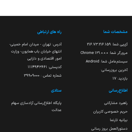
مشخصات شما
راه های ارتباطی
آی‌پی شما:
216.73.216.159
آدرس: تهران - میدان امام خمینی-
انتهای خیابان باب همایون- وزارت
مرورگر شما:
131.0.0.0 Chrome
امور اقتصادی و دارایی
سیستم‌عامل شما:
Android
کدپستی: ۱۱۱۴۹۴۳۶۶۱
آخرین بروزرسانی:
شماره تماس : 39909000
بازدید:
17
اطلاع‌رسانی
ستادی
راهبرد مشارکتی
پایگاه اطلاع‌رسانی آزادسازی سهام
عدالت
حریم خصوصی کاربران
بیانیه تارنما
دستورالعمل بروز رسانی